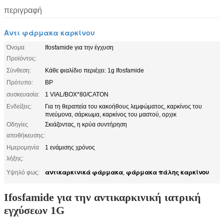
περιγραφή
Αντι φάρμακα καρκίνου
Όνομα
Ifosfamide για την έγχυση
Προϊόντος:
Σύνθεση:
Κάθε φιαλίδιο περιέχει: 1g Ifosfamide
Πρότυπο:
BP
συσκευασία:
1 VIAL/BOX*80/CATON
Ενδείξεις:
Για τη θεραπεία του κακοήθους λεμφώματος, καρκίνος του
πνεύμονα, σάρκωμα, καρκίνος του μαστού, ορχικ
Οδηγίες
Σκιάζοντας, η κρύα συντήρηση
αποθήκευσης:
Ημερομηνία
1 ενάμισης χρόνος
λήξης:
αντικαρκινικά φάρμακα
φάρμακα πάλης καρκίνου
Υψηλό φως:
,
Ifosfamide για την αντικαρκινική ιατρική
εγχύσεων 1G