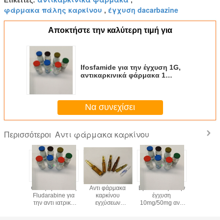
φάρμακα πάλης καρκίνου
έγχυση dacarbazine
,
Αποκτήστε την καλύτερη τιμή για
Ifosfamide για την έγχυση 1G,
αντικαρκινικά φάρμακα 1
ΦΙΑΛΙΔΙΟ/ΚΙΒΩΤΙΟ
Να συνεχίσει
Αντι φάρμακα καρκίνου
Περισσότεροι
zine για
Φωσφορικό άλας
Αντι φάρμακα
Epirubicin για την
Αντι συμ
 φάρμακα
Fludarabine για
καρκίνου
έγχυση
Paclit
ίνου
την αντι ιατρική
εγχύσεων
10mg/50mg αντι
φαρμά
ν 200mg
καρκίνου
Ditartrate
φάρμακα
καρκίνου 
ΛΊΔΙΟ/
εγχύσεων 50MG
Vinorelbine 10mg/
καρκίνου 1
έγχυση 3