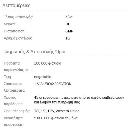
Λεπτομέρειες
Τόπος καταγωγής:
Κίνα
Μάρκα:
HL
Πιστοποίηση:
GMP
Αριθμό μοντέλου:
1G
Πληρωμής & Αποστολής Όροι
Ποσότητα
100.000 φιαλίδια
παραγγελίας min:
Τιμή:
negotiable
Συσκευασία
1 VIAL/BOX*80/CATON
λεπτομέρειες:
Χρόνος
45 οι εργάσιμες ημέρες μετά από το σχέδιο επιβεβαίωσαν
και έλαβαν την πληρωμή σας
παράδοσης:
Όροι πληρωμής:
T/T, L/C, D/A, Western Union
Δυνατότητα
5.000.000 φιαλίδια το μήνα
προσφοράς: