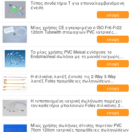
Τύπος συνδετήρα Τ για επαναλαμβανόμενη
ένεση
επαφή
Μίας χρήσης CE εγκεκριμένο ο ISO Fr6-Fr22
120cm Tubewith στομαχιών PVC ιατρικές
προμήθειες σωληνώσεων
επαφή
Το μίας χρήσης PVC Meical ενίσχυσε το
Endotracheal σωλήνα με τη μανσέτα/χωρίς
μανσέτα
επαφή
Η σιλικόνη λατέξ έντυσε τις 2-Way 3-Way
λατέξ Foley προμήθειες σωληνώσεων
καθετήρων 6Fr-26Fr ιατρικές
επαφή
Η τυποποιημένη ιατρική σωλήνωση παρέχει
τον καθετήρα μπαλονιών Foley σιλικόνης 2
τρόπων/3 τρόπος
επαφή
Μίας χρήσης σωλήνας σίτισης πυριτίου PVC
70cm 120cm ιατρικές προμήθειες σωληνώσεων