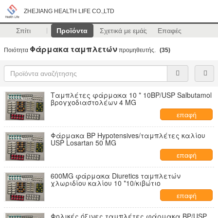
ZHEJIANG HEALTH LIFE CO.,LTD
Σπίτι
Προϊόντα
Σχετικά με εμάς
Επαφές
Φάρμακα ταμπλετών
Ποιότητα
προμηθευτής.
(35)
Ταμπλέτες φάρμακα 10 * 10BP/USP Salbutamol
βρογχοδιαστολέων 4 MG
επαφή
Φάρμακα BP Hypotensives/ταμπλέτες καλίου
USP Losartan 50 MG
επαφή
600MG φάρμακα Diuretics ταμπλετών
χλωριδίου καλίου 10 *10/κιβώτιο
επαφή
Φολικές όξινες ταμπλέτες φάρμακα BP/USP