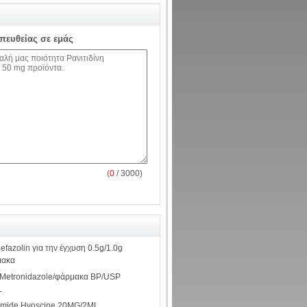
απευθείας σε εμάς
(
0
/ 3000)
efazolin για την έγχυση 0.5g/1.0g
μακα
Metronidazole/φάρμακα BP/USP
L
omide Hyoscine 20MG/2ML