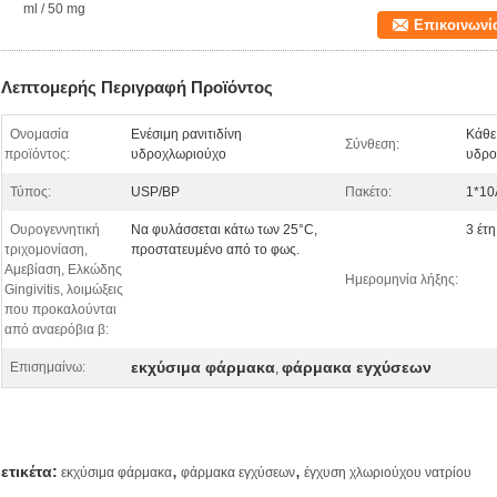
ml / 50 mg
Επικοινωνί
Λεπτομερής Περιγραφή Προϊόντος
Ονομασία
Ενέσιμη ρανιτιδίνη
Κάθε 
Σύνθεση:
προϊόντος:
υδροχλωριούχο
υδρο
Τύπος:
USP/BP
Πακέτο:
1*10
Ουρογεννητική
Να φυλάσσεται κάτω των 25°C,
3 έτη
τριχομονίαση,
προστατευμένο από το φως.
Αμεβίαση, Ελκώδης
Ημερομηνία λήξης:
Gingivitis, λοιμώξεις
που προκαλούνται
από αναερόβια β:
εκχύσιμα φάρμακα
φάρμακα εγχύσεων
Επισημαίνω:
,
,
,
ετικέτα:
εκχύσιμα φάρμακα
φάρμακα εγχύσεων
έγχυση χλωριούχου νατρίου