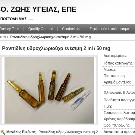
O. ΖΩΗΣ ΥΓΕΙΑΣ, ΕΠΕ
ΠΟΣΤΟΛΗ ΜΑΣ ......
Factory Tour
Quality Control
Contact Us
Ζητήστε ένα απόσπασμα
σεων
Ρανιτιδίνη υδροχλωριούχο ενέσιμη 2 ml / 50 mg
Ρανιτιδίνη υδροχλωριούχο ενέσιμη 2 ml / 50 mg
Λεπτομέρειες:
Τόπος καταγωγής:
Μάρκα:
Πιστοποίηση:
Αριθμό μοντέλου:
Πληρωμής & Αποσ
Ποσότητα παραγγελ
Τιμή:
Συσκευασία λεπτομέ
Χρόνος παράδοσης
Όροι πληρωμής:
Δυνατότητα προσφ
Μεγάλες Εικόνας :
Ρανιτιδίνη υδροχλωριούχο ενέσιμη 2