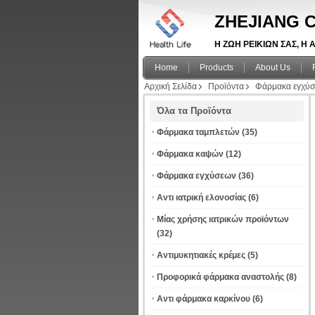
ZHEJIANG C
Η ΖΩΗ ΡΕΙΚΙΩΝ ΣΑΣ, Η Α
Home
Products
About Us
Αρχική Σελίδα
Προϊόντα
Φάρμακα εγχύ
Όλα τα Προϊόντα
Φάρμακα ταμπλετών
(35)
Φάρμακα καψών
(12)
Φάρμακα εγχύσεων
(36)
Αντι ιατρική ελονοσίας
(6)
Μίας χρήσης ιατρικών προϊόντων
(32)
Αντιμυκητιακές κρέμες
(5)
Προφορικά φάρμακα αναστολής
(8)
Αντι φάρμακα καρκίνου
(6)