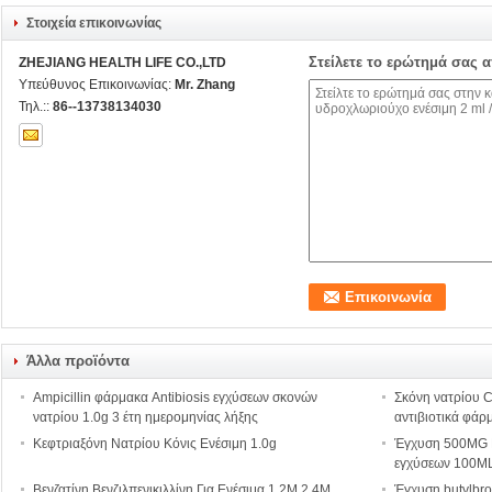
Στοιχεία επικοινωνίας
Στείλετε το ερώτημά σας 
ZHEJIANG HEALTH LIFE CO.,LTD
Υπεύθυνος Επικοινωνίας:
Mr. Zhang
Τηλ.::
86--13738134030
Άλλα προϊόντα
Ampicillin φάρμακα Antibiosis εγχύσεων σκονών
Σκόνη νατρίου C
νατρίου 1.0g 3 έτη ημερομηνίας λήξης
αντιβιοτικά φάρ
Κεφτριαξόνη Νατρίου Κόνις Ενέσιμη 1.0g
Έγχυση 500MG 
εγχύσεων 100M
Βενζατίνη Βενζιλπενικιλλίνη Για Ενέσιμα 1.2M 2.4M
Έγχυση butylbr