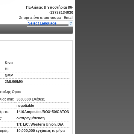
Πωλήσεις & Υποστήριξη
86-
-13738134030
Ζητήστε ένα απόσπασμα
-
Email
Select Language
Κίνα
HL
GMP
2ML/50MG
τολής Όροι:
ίας min:
300, 000 Ενέσεις
negotiable
ρειες:
1*10Ampoules/BOX*50/CATON
:
διαπραγμάτευση
T/T, L/C, Western Union, D/A
οράς:
10,000,000 εγχύσεις το μήνα