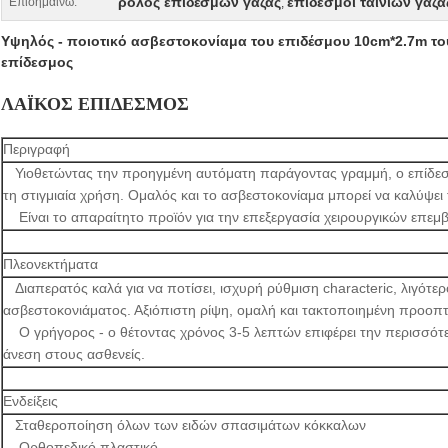
ρόλος επιδέσμων γάζας
επίδεσμοι ταινιών γάζα
Επισημαίνω:
,
Υψηλός - ποιοτικό ασβεστοκονίαμα του επιδέσμου 10cm*2.7m του
επίδεσμος
ΛΑΪΚΟΣ ΕΠΙΔΕΣΜΟΣ
Περιγραφή
Υιοθετώντας την προηγμένη αυτόματη παράγοντας γραμμή, ο επίδεσμ
τη στιγμιαία χρήση. Ομαλός και το ασβεστοκονίαμα μπορεί να καλύψει 
Είναι το απαραίτητο προϊόν για την επεξεργασία χειρουργικών επεμ
Πλεονεκτήματα
Διαπερατός καλά για να ποτίσει, ισχυρή ρύθμιση characteric, λιγότε
ασβεστοκονιάματος. Αξιόπιστη ρίψη, ομαλή και τακτοποιημένη προοπτ
Ο γρήγορος - ο θέτοντας χρόνος 3-5 λεπτών επιφέρει την περισσότερ
άνεση στους ασθενείς.
Ενδείξεις
Σταθεροποίηση όλων των ειδών σπασιμάτων κόκκαλων
Ορθοπεδικό πλαστικό