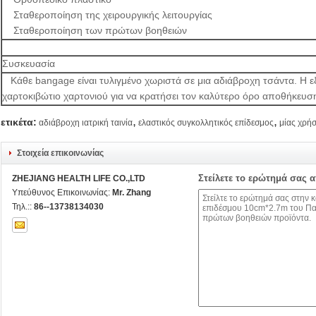
Σταθεροποίηση της χειρουργικής λειτουργίας
Σταθεροποίηση των πρώτων βοηθειών
Συσκευασία
Κάθε bangage είναι τυλιγμένο χωριστά σε μια αδιάβροχη τσάντα. Η ε
χαρτοκιβώτιο χαρτονιού για να κρατήσει τον καλύτερο όρο αποθήκευσ
,
,
ετικέτα:
αδιάβροχη ιατρική ταινία
ελαστικός συγκολλητικός επίδεσμος
μίας χρή
Στοιχεία επικοινωνίας
Στείλετε το ερώτημά σας 
ZHEJIANG HEALTH LIFE CO.,LTD
Υπεύθυνος Επικοινωνίας:
Mr. Zhang
Τηλ.::
86--13738134030