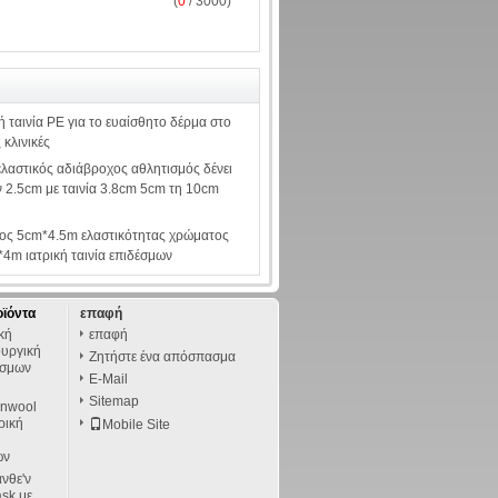
(
0
/ 3000)
ή ταινία PE για το ευαίσθητο δέρμα στο
 κλινικές
ελαστικός αδιάβροχος αθλητισμός δένει
ν 2.5cm με ταινία 3.8cm 5cm τη 10cm
ος 5cm*4.5m ελαστικότητας χρώματος
4m ιατρική ταινία επιδέσμων
οϊόντα
επαφή
ική
επαφή
ουργική
Ζητήστε ένα απόσπασμα
έσμων
E-Mail
Sitemap
onwool
ρική
Mobile Site
ων
νθε'ν
sk με