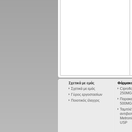
Σχετικά με εμάς
Φάρμακα
Σχετικά με εμάς
Ciprofl
250MG
Γύρος εργοστασίων
Παρακε
Ποιοτικός έλεγχος
500MG
Ταμπλέ
αντιβιο
Metron
USP