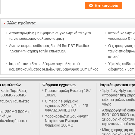
Άλλα προϊόντα
Αποστειρωμένη μη υφαμένη συγκολλητική πληγών
Ιατρική κολλητικ
ταινία επιδέσμων σαλτσών ιατρική
νοσοκομείο & τις
Αναπνεύσιμος επίδεσμος 5cm*4.5m PBT Elastice
Ο χειρουργικός 
7.5cm*4m ιατρική ταινία επιδέσμων
ταινία επιδέσμω
ιατρική
Ιατρική ταινία 5m επιδέσμων συγκολλητικού
Υψηλός επίδεσμ
ασβεστοκονιάματος οξειδίων ψευδάργυρου 10m μήκος
δέρματος 7.5cm*
 ταμπλετών
Φάρμακα εγχύσεων
Ιατρικά υφαντικά πρ
oxacin Ταμπλέτες
Παρακεταμόλη Ενέσιμη 1G /
1ply, 2ply, 4ply ιατρ
 500MG 750MG
100ML
απορροφητική χειρ
σάλτσα ρόλων επιδ
ταμόλη Ταμπλέτες
Cimetidine φάρμακα
γάζας
εγχύσεων 200 mg/2mL 2*5
ΦΙΑΛΊΔΙΑ/ΚΙΒΏΤΙΟ
Απορροφητική cott
τες 250MG 500M η
50G 100G 500G ιατ
τική BP
Υδροκορτιζόνη Σουκκινάτη
χειρουργική σάλτσα
idazole/φάρμακα
Νατρίου για Ενέσιμα
υφαντικών προϊόντ
Φάρμακα 100MG
Μίας χρήσης μη υφα
χειρουργικό Facema