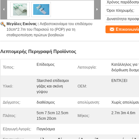
Χρόνος παράδοσης
Όροι πληρωμής:
Δυνατότητα προσφ
Μεγάλες Εικόνας :
Ασβεστοκονίαμα του επιδέσμου
Επικοινωνί
10cm*2.7m του Παρισιού το (POP) για τη
σταθεροποίηση πρώτων βοηθειών
Λεπτομερής Περιγραφή Προϊόντος
Επίδεσμος
Κατάλληλος για 
Τύπος:
Λειτουργία:
διόρθωση δυσμο
Starched επίδεσμοι
ΕΝΤΆΞΕΙ
Υλικό:
γάζας και σκόνη
OEM:
γύψου
Δείγματος:
διαθέσιμος
απολύμανση:
Χωρίς απολύμα
5cm 7.5cm 12.5cm
2.7m 3m 4.6m
Πλάτος:
Μήκος:
15cm 20cm
Εξαγωγή Αγορές:
Παγκόσμια