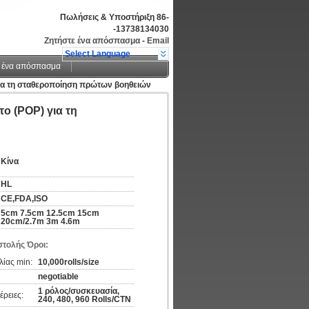
Πωλήσεις & Υποστήριξη
86-
-13738134030
Ζητήστε ένα απόσπασμα
-
Email
Select Language
 ένα απόσπασμα
για τη σταθεροποίηση πρώτων βοηθειών
ο (POP) για τη
Κίνα
HL
CE,FDA,ISO
5cm 7.5cm 12.5cm 15cm
20cm/2.7m 3m 4.6m
τολής Όροι:
ίας min:
10,000rolls/size
negotiable
1 ρόλος/συσκευασία,
ρειες:
240, 480, 960 Rolls/CTN