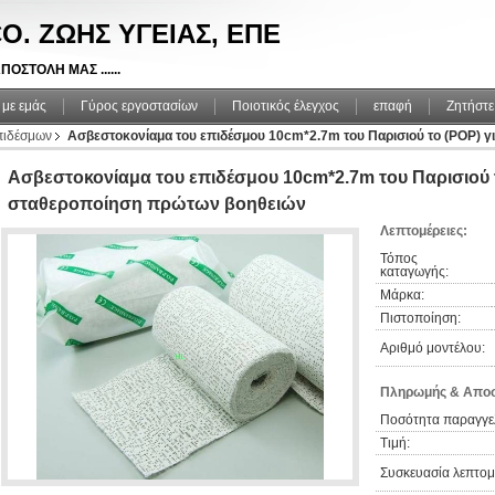
O. ΖΩΗΣ ΥΓΕΙΑΣ, ΕΠΕ
ΠΟΣΤΟΛΗ ΜΑΣ ......
 με εμάς
Γύρος εργοστασίων
Ποιοτικός έλεγχος
επαφή
Ζητήστε
επιδέσμων
Ασβεστοκονίαμα του επιδέσμου 10cm*2.7m του Παρισιού το (POP) 
Ασβεστοκονίαμα του επιδέσμου 10cm*2.7m του Παρισιού τ
σταθεροποίηση πρώτων βοηθειών
Λεπτομέρειες:
Τόπος
καταγωγής:
Μάρκα:
Πιστοποίηση:
Αριθμό μοντέλου:
Πληρωμής & Αποσ
Ποσότητα παραγγελ
Τιμή:
Συσκευασία λεπτομέ