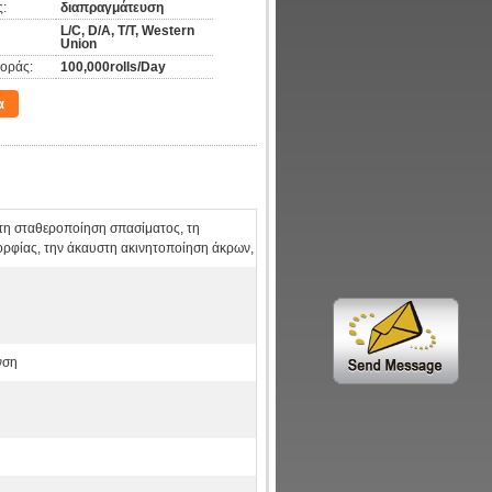
:
διαπραγμάτευση
L/C, D/A, T/T, Western
Union
οράς:
100,000rolls/Day
α
τη σταθεροποίηση σπασίματος, τη
ρφίας, την άκαυστη ακινητοποίηση άκρων,
νση