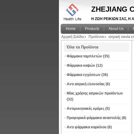
ZHEJIANG C
Η ΖΩΗ ΡΕΙΚΙΩΝ ΣΑΣ, Η Α
Home
Products
About Us
Αρχική Σελίδα
Προϊόντα
ιατρική ταινία 
Όλα τα Προϊόντα
Φάρμακα ταμπλετών
(35)
Φάρμακα καψών
(12)
Φάρμακα εγχύσεων
(36)
Αντι ιατρική ελονοσίας
(6)
Μίας χρήσης ιατρικών προϊόντων
(32)
Αντιμυκητιακές κρέμες
(5)
Προφορικά φάρμακα αναστολής
(8)
Αντι φάρμακα καρκίνου
(6)