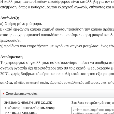
Η κολλητική ταινία οξειδίων ψευδάργυρου είναι κατάλληλη για τον ε
επέμβαση, όπως ο καθορισμός του ελαφριού αγωγού, ντύνοντας και 
Αντένδειξη
Χρήση μόνο μιά φορά.
a)
β) κατά εμφάνιση κάποια χαμηλή ευαισθητοποίηση την κάποια πρέπει 
στάση που χρησιμοποιεί οποιαδήποτε ευαισθητοποίηση μακριά και δεν
ξεφλουδίσει.
γ) προϊόντα που επηρεάζονται με υγρό και να γίνει μουχλιασμένος ε
Αποθήκευση
Το χειρουργικό συγκολλητικό ασβεστοκονίαμα πρέπει να αποθηκευτε
σχετική υγρασία όχι περισσότεροι από 80 τοις εκατό. Θερμοκρασία μ
30°C, χωρίς διαβρωτικό αέριο και σε καλή κατάσταση του εξαερισμο
,
,
ετικέτα:
αδιάβροχη ιατρική ταινία
ελαστικός συγκολλητικός επίδεσμος
μίας χρή
Στοιχεία επικοινωνίας
Στείλετε το ερώτημά σας 
ZHEJIANG HEALTH LIFE CO.,LTD
Υπεύθυνος Επικοινωνίας:
Mr. Zhang
Τηλ.::
86--13738134030