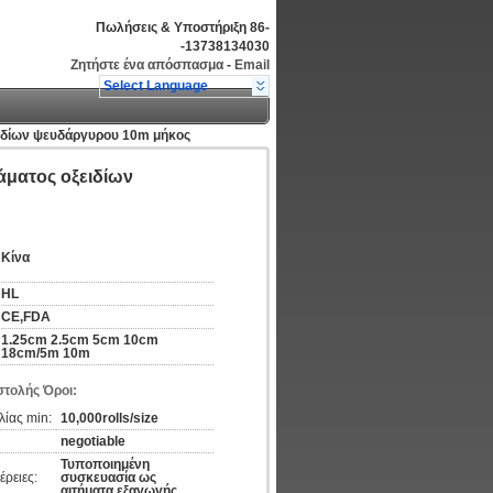
Πωλήσεις & Υποστήριξη
86-
-13738134030
Ζητήστε ένα απόσπασμα
-
Email
Select Language
ειδίων ψευδάργυρου 10m μήκος
άματος οξειδίων
Κίνα
HL
CE,FDA
1.25cm 2.5cm 5cm 10cm
18cm/5m 10m
τολής Όροι:
ίας min:
10,000rolls/size
negotiable
Τυποποιημένη
ρειες:
συσκευασία ως
αιτήματα εξαγωγής