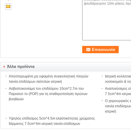
Άλλα προϊόντα
Αποστειρωμένη μη υφαμένη συγκολλητική πληγών
Ιατρική κολλητικ
ταινία επιδέσμων σαλτσών ιατρική
νοσοκομείο & τις
Ασβεστοκονίαμα του επιδέσμου 10cm*2.7m του
Αναπνεύσιμος ε
Παρισιού το (POP) για τη σταθεροποίηση πρώτων
7.5cm*4m ιατρικ
βοηθειών
Ο χειρουργικός 
ταινία επιδέσμω
ιατρική
Υψηλός επίδεσμος 5cm*4.5m ελαστικότητας χρώματος
δέρματος 7.5cm*4m ιατρική ταινία επιδέσμων