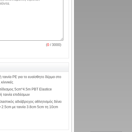
(
0
/ 3000)
ή ταινία PE για το ευαίσθητο δέρμα στο
 κλινικές
πίδεσμος 5cm*4.5m PBT Elastice
ή ταινία επιδέσμων
ελαστικός αδιάβροχος αθλητισμός δένει
ν 2.5cm με ταινία 3.8cm 5cm τη 10cm