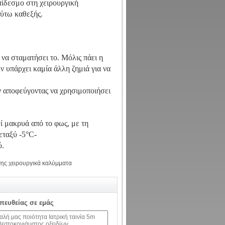
πίδεσμο στη χειρουργική
ούτω καθεξής.
να σταματήσει το. Μόλις πάει η
 υπάρχει καμία άλλη ζημιά για να
άν αποφεύγοντας να χρησιμοποιήσει
ί μακρυά από το φως, με τη
εταξύ -5°C-
ύ.
σης χειρουργικά καλύμματα
απευθείας σε εμάς