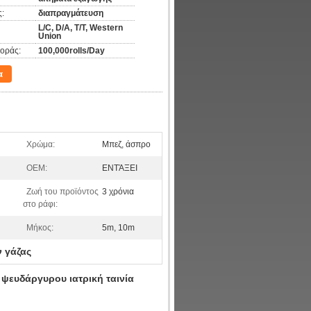
:
διαπραγμάτευση
L/C, D/A, T/T, Western
Union
οράς:
100,000rolls/Day
α
Χρώμα:
Μπεζ, άσπρο
OEM:
ΕΝΤΆΞΕΙ
Ζωή του προϊόντος
3 χρόνια
στο ράφι:
Μήκος:
5m, 10m
ν γάζας
ψευδάργυρου ιατρική ταινία