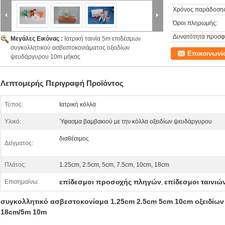
Χρόνος παράδοσης
Όροι πληρωμής:
Δυνατότητα προσφ
Μεγάλες Εικόνας :
Ιατρική ταινία 5m επιδέσμων
συγκολλητικού ασβεστοκονιάματος οξειδίων
Επικοινωνί
ψευδάργυρου 10m μήκος
Λεπτομερής Περιγραφή Προϊόντος
Τύπος:
Ιατρική κόλλα
Υλικό:
Ύφασμα βαμβακιού με την κόλλα οξειδίων ψευδάργυρου
διαθέσιμος
Δείγματος:
Πλάτος:
1.25cm, 2.5cm, 5cm, 7.5cm, 10cm, 18cm
επίδεσμοι προσοχής πληγών
επίδεσμοι ταινιώ
Επισημαίνω:
,
συγκολλητικό ασβεστοκονίαμα 1.25cm 2.5cm 5cm 10cm οξειδίων 
18cm/5m 10m