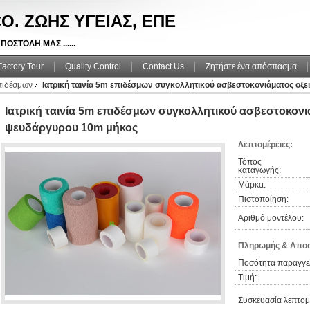
O. ΖΩΗΣ ΥΓΕΙΑΣ, ΕΠΕ
ΠΟΣΤΟΛΗ ΜΑΣ ......
Factory Tour
Quality Control
Contact Us
Ζητήστε ένα απόσπασμα
επιδέσμων
Ιατρική ταινία 5m επιδέσμων συγκολλητικού ασβεστοκονιάματος οξ
Ιατρική ταινία 5m επιδέσμων συγκολλητικού ασβεστοκονι
ψευδάργυρου 10m μήκος
Λεπτομέρειες:
Τόπος
καταγωγής:
Μάρκα:
Πιστοποίηση:
Αριθμό μοντέλου:
Πληρωμής & Αποσ
Ποσότητα παραγγελ
Τιμή:
Συσκευασία λεπτομέ