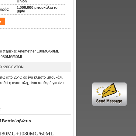
Union
1.000.000 μπουκάλια το
οράς:
μήνα
α
α περιέχει: Artemether 180MG/60ML
 1080MG/60ML
X*200/CATON
τω από 25°C σε ένα κλειστό μπουκάλι.
σθεί η αναστολή, είναι σταθερή για ένα
α
Bottle/κιβώτιο
l 180MG+1080MG/60ML