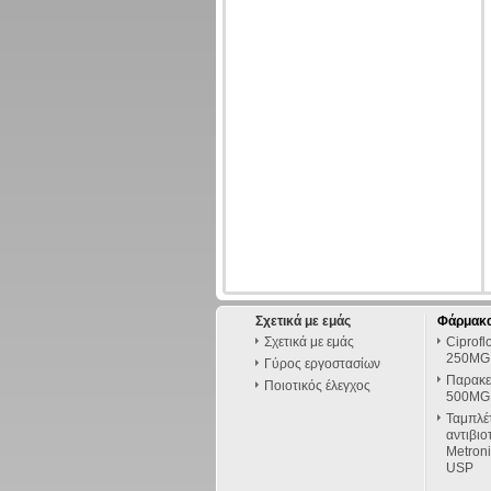
Σχετικά με εμάς
Φάρμακα
Σχετικά με εμάς
Ciprofl
250MG
Γύρος εργοστασίων
Παρακε
Ποιοτικός έλεγχος
500MG
Ταμπλέ
αντιβιο
Metron
USP