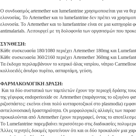
Ο συνδυασμός artemether και lumefantrine χρησιμοποιείται για να θ
ελονοσίας. Το Artemether και το lumefantrine δεν πρέπει να χρησιμο
ελονοσία. Το Artemether και το lumefantrine είναι σε μια κατηγορ
antimalarials. Λειτουργεί με τη δολοφονία των οργανισμών που προκ
ΣΥΝΘΕΣΗ:
Κάθε συσκευασία 180/1080 περιέχει Artemether 180mg και Lumefant
Κάθε συσκευασία 360/2160 περιέχει Artemether 360mg και Lumefant
Τα έκδοχα περιλαμβάνουν το κιτρικό άλας νατρίου, νάτριο Carmellose
κολλοειδές άνυδρο πυρίτιο, ασπαρτάμη, γεύση.
ΦΑΡΜΑΚΟΛΟΓΙΚΗ ΔΡΑΣΗ:
Και τα δύο συστατικά των ταμπλετών έχουν την περιοχή δράσης τους
της γέφυρας endoperioxide σε Artemether (παράγοντας το οξυγόνο φ
ριζοσπάστες: εκείνοι είναι πολύ κυτταροτοξικοί στο plasmodia) εμφανί
αντιελονοσιακή δραστηριότητα. Οι μορφολογικές αλλαγές των παρα
προκαλούνται από Artemether έχουν περιγραφεί, όντας το αποτέλεσμα
Το Lumefantrine παρεμβαίνει περισσότερο στις διαδικασίες πολυμερ
Άλλες τεχνητές δοκιμές προτείνουν ότι και οι δύο προκαλούν μια χ