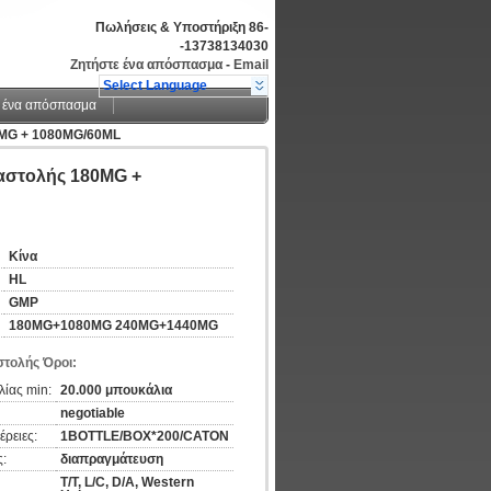
Πωλήσεις & Υποστήριξη
86-
-13738134030
Ζητήστε ένα απόσπασμα
-
Email
Select Language
 ένα απόσπασμα
80MG + 1080MG/60ML
αναστολής 180MG +
Κίνα
HL
GMP
180MG+1080MG 240MG+1440MG
τολής Όροι:
ίας min:
20.000 μπουκάλια
negotiable
ρειες:
1BOTTLE/BOX*200/CATON
:
διαπραγμάτευση
T/T, L/C, D/A, Western