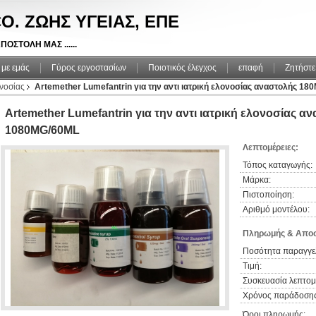
O. ΖΩΗΣ ΥΓΕΙΑΣ, ΕΠΕ
ΠΟΣΤΟΛΗ ΜΑΣ ......
 με εμάς
Γύρος εργοστασίων
Ποιοτικός έλεγχος
επαφή
Ζητήστε
ονοσίας
Artemether Lumefantrin για την αντι ιατρική ελονοσίας αναστολής 1
Artemether Lumefantrin για την αντι ιατρική ελονοσίας 
1080MG/60ML
Λεπτομέρειες:
Τόπος καταγωγής:
Μάρκα:
Πιστοποίηση:
Αριθμό μοντέλου:
Πληρωμής & Αποσ
Ποσότητα παραγγελ
Τιμή:
Συσκευασία λεπτομέ
Χρόνος παράδοσης
Όροι πληρωμής: