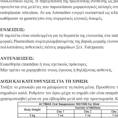
νουκλεϊνικού οξέος. Η παρεμπόδιση της πρωτεϊνικής σύνθεσης ως β
προτείνεται στις μελέτες που παρουσίασαν μορφολογικές αλλαγές στ
endoplasmic reticulum. Αν και Artemether ενεργεί ουσιαστικά ως schiz
καθάρισαν τα gametocytes στις συγκριτικές κλινικές δοκιμές.
ΕΝΔΕΙΞΕΙΣ:
Η ταμπλέτα είναι υποδειγμένη για τη θεραπεία της ελονοσίας στα παιδ
μορφές Plasmodium συμπεριλαμβανομένης της βαριάς μορφής ελονοσί
πολλαπλάσιες ανθεκτικές πιέσεις φαρμάκων Σελ. Falciparum.
ΑΝΤΕΝΔΕΙΞΕΙΣ:
Ευαισθησία cimetidine ή τους σχετικούς πράκτορες.
Μην πρέπει να χορηγηθείτε στους έγκυους ή θηλάζοντας ασθενείς.
ΔΟΣΗ ΚΑΙ ΚΑΤΕΥΘΥΝΣΕΙΣ ΓΙΑ ΤΗ ΧΡΗΣΗ:
Τινάξτε το μπουκάλι για να χαλαρώσετε τη σκόνη μέσα. Προσθέστε τ
σημαδιών καλά. Ρυθμίστε τον όγκο μέχρι το σημάδι εάν είναι απαραί
χρησιμοποιηθεί μέσα σε μια εβδομάδα μετά από την προετοιμασία. 