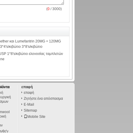
(
0
/ 3000)
mether και Lumefantrin 20MG + 120MG
4's/κιβώτιο 3*8's/κιβώτιο
/USP 1*8's/κιβώτιο ελονοσίας ταμπλετών
ine
οϊόντα
επαφή
ική
επαφή
ουργική
Ζητήστε ένα απόσπασμα
έσμων
E-Mail
Sitemap
onwool
ρική
Mobile Site
ων
νθε'ν