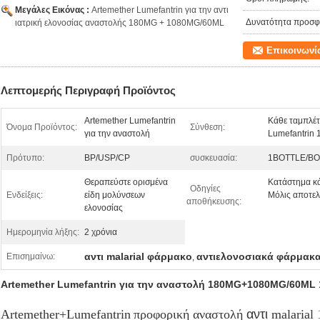
Μεγάλες Εικόνας :
Artemether Lumefantrin για την αντι
Δυνατότητα προσφ
ιατρική ελονοσίας αναστολής 180MG + 1080MG/60ML
Επικοινωνί
Λεπτομερής Περιγραφή Προϊόντος
Artemether Lumefantrin
Κάθε ταμπλέτ
Όνομα Προϊόντος:
Σύνθεση:
για την αναστολή
Lumefantrin
Πρότυπο:
BP/USP/CP
συσκευασία:
1BOTTLE/BO
Θεραπεύστε ορισμένα
Κατάστημα κά
Οδηγίες
Ενδείξεις:
είδη μολύνσεων
Μόλις αποτελε
αποθήκευσης:
ελονοσίας
Ημερομηνία λήξης:
2 χρόνια
αντι malarial φάρμακο
αντιελονοσιακά φάρμακ
Επισημαίνω:
,
Artemether Lumefantrin για την αναστολή 180MG+1080MG/60ML 1
Artemether+Lumefantrin
προφορική αναστολή
αντι
malaria