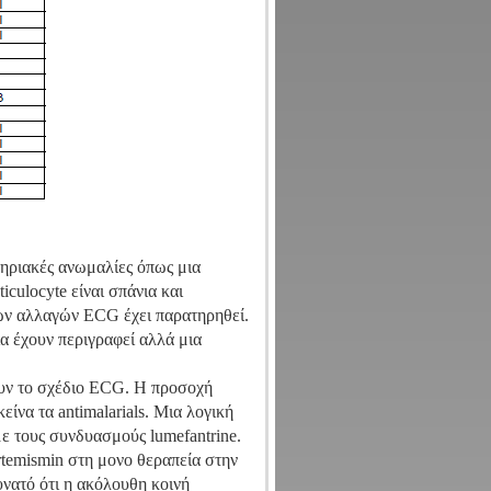
τηριακές ανωμαλίες όπως μια
iculocyte είναι σπάνια και
ων αλλαγών ECG έχει παρατηρηθεί.
α έχουν περιγραφεί αλλά μια
σουν το σχέδιο ECG. Η προσοχή
ίνα τα antimalarials. Μια λογική
με τους συνδυασμούς lumefantrine.
rtemismin στη μονο θεραπεία στην
υνατό ότι η ακόλουθη κοινή