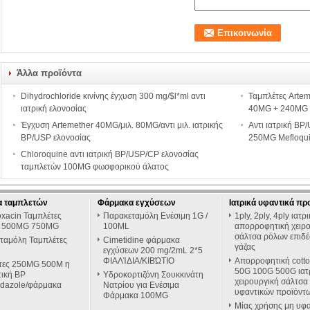
Άλλα προϊόντα
Dihydrochloride κινίνης έγχυση 300 mg/$l*ml αντι
Ταμπλέτες Arte
ιατρική ελονοσίας
40MG + 240MG 3*
Έγχυση Artemether 40MG/μιλ. 80MG/αντι μιλ. ιατρικής
Αντι ιατρική BP
BP/USP ελονοσίας
250MG Mefloqu
Chloroquine αντι ιατρική BP/USP/CP ελονοσίας
ταμπλετών 100MG φωσφορικού άλατος
 ταμπλετών
Φάρμακα εγχύσεων
Ιατρικά υφαντικά πρ
oxacin Ταμπλέτες
Παρακεταμόλη Ενέσιμη 1G /
1ply, 2ply, 4ply ιατρ
 500MG 750MG
100ML
απορροφητική χειρ
σάλτσα ρόλων επιδ
ταμόλη Ταμπλέτες
Cimetidine φάρμακα
γάζας
εγχύσεων 200 mg/2mL 2*5
ΦΙΑΛΊΔΙΑ/ΚΙΒΏΤΙΟ
Απορροφητική cott
τες 250MG 500M η
50G 100G 500G ιατ
τική BP
Υδροκορτιζόνη Σουκκινάτη
χειρουργική σάλτσα
idazole/φάρμακα
Νατρίου για Ενέσιμα
υφαντικών προϊόντ
Φάρμακα 100MG
Μίας χρήσης μη υφα