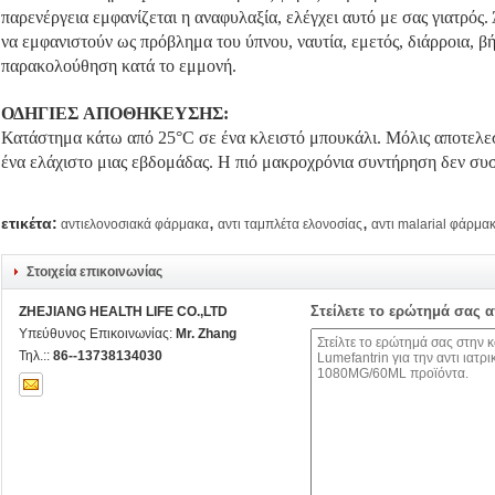
παρενέργεια εμφανίζεται η αναφυλαξία, ελέγχει αυτό με σας γιατρός.
να εμφανιστούν ως πρόβλημα του ύπνου, ναυτία, εμετός, διάρροια, βή
παρακολούθηση κατά το εμμονή.
ΟΔΗΓΙΕΣ ΑΠΟΘΗΚΕΥΣΗΣ:
Κατάστημα κάτω από 25°C σε ένα κλειστό μπουκάλι. Μόλις αποτελεσθ
ένα ελάχιστο μιας εβδομάδας. Η πιό μακροχρόνια συντήρηση δεν συ
,
,
ετικέτα:
αντιελονοσιακά φάρμακα
αντι ταμπλέτα ελονοσίας
αντι malarial φάρμα
Στοιχεία επικοινωνίας
Στείλετε το ερώτημά σας 
ZHEJIANG HEALTH LIFE CO.,LTD
Υπεύθυνος Επικοινωνίας:
Mr. Zhang
Τηλ.::
86--13738134030