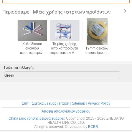
Μίας χρήσης ιατρικών προϊόντων
Περισσότεροι
ς χρήσης
Καλωδιακού
Τα μίας χρήσης
Ιατρική ταινία
Επαγγελ
κό FDA
σκοινιού
ιατρικά προϊόντα
19mm δεικτών
μίας χρ
ουλών
αποστειρωμένο
καροτσακιών ABS
αποστείρωσης
μέγεθος ε
ου PVC
πλαστικό
με ανοξείδωτο
ατμού χυτρών
και παι
όντων
προμηθειών
κλέβουν την
πιέσεως * 50m
ηλεκτροδ
/CE/ISO
προϊόντων
επεξεργασία
Γλώσσα αλλαγής
ιμένοι
σφιγκτηρών μίας
Framefor στο
χρήσης ιατρικό
νοσοκομείο
Greek
Σπίτι
|
Σχετικά με εμάς
|
επαφή
|
Sitemap
|
Privacy Policy
Άποψη υπολογιστών γραφείου
China μίας χρήσης βελόνα supplier.
Copyright © 2015 - 2026 ZHEJIANG
HEALTH LIFE CO.,LTD.
All rights reserved. Developed by
ECER