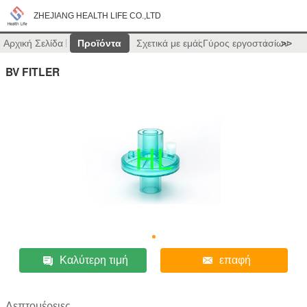
ZHEJIANG HEALTH LIFE CO.,LTD
Αρχική Σελίδα
Προϊόντα
Σχετικά με εμάς
Γύρος εργοστασίων
>>
BV FITLER
Καλύτερη τιμή
επαφή
Λεπτομέρειες