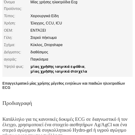
Όνομα
Μίας χρήσης ηλεκτρόδια Ecg
Προϊόντος:
Τύπος:
Χειρουργικά Είδη
Χρήση:
Έλεγχος, CCU, ICU
OEM:
ΕΝΤΆΞΕΙ
Γέλη:
Στερεό πήκτωμα
Σχήμα:
Κύκλος, Dropshape
Δείγματος:
διαθέσιμος
αγοράς:
Παγκόσμια
μίας χρήσης ιατρικά εφόδια
Υψηλό φως:
,
μίας χρήσης ιατρικά στοιχεία
Επαγγελματικό μίας χρήσης μέγεθος ενηλίκων και παιδιών ηλεκτροδίων
ECG
Προδιαγραφή
Κατάλληλο για τις κανονικές δοκιμές ECG σε διαγνωστικό ή τον
έλεγχο, χρησιμοποιεί ένα στοιχείο αισθητήρων Ag/AgCl και ένα
στερεό αγώγιμου & συγκολλητικού Hydro-gel ή υγρού αγώγιμο