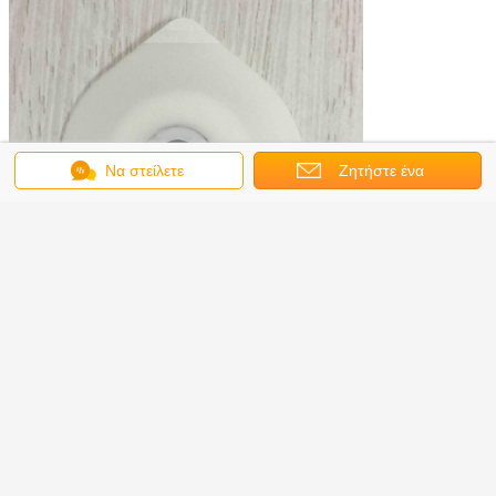
Να στείλετε
Ζητήστε ένα
μήνυμα
απόσπασμα
μίας χρήσης βελόνα
καλύμματα χειρούργων
Ετικέττες:
,
,
μίας χρήσης εσθήτες
Αποκτήστε την καλύτερη τιμή για