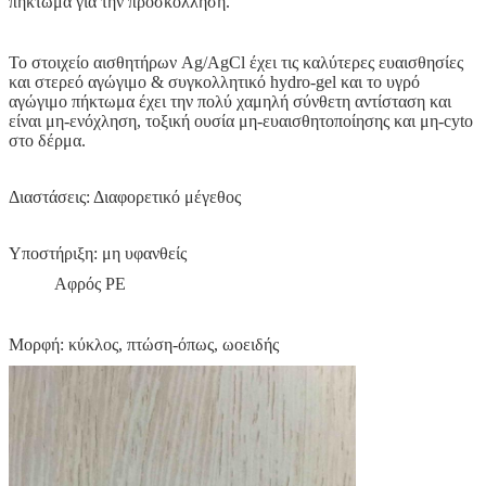
πήκτωμα για την προσκόλληση.
Το στοιχείο αισθητήρων Ag/AgCl έχει τις καλύτερες ευαισθησίες
και στερεό αγώγιμο & συγκολλητικό hydro-gel και το υγρό
αγώγιμο πήκτωμα έχει την πολύ χαμηλή σύνθετη αντίσταση και
είναι μη-ενόχληση, τοξική ουσία μη-ευαισθητοποίησης και μη-cyto
στο δέρμα.
Διαστάσεις: Διαφορετικό μέγεθος
Υποστήριξη: μη υφανθείς
Αφρός PE
Μορφή: κύκλος, πτώση-όπως, ωοειδής