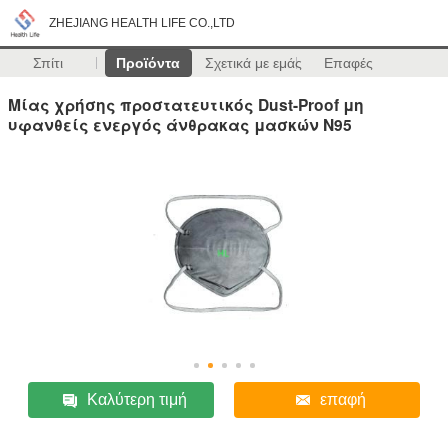
ZHEJIANG HEALTH LIFE CO.,LTD
Σπίτι
Προϊόντα
Σχετικά με εμάς
Επαφές
Μίας χρήσης προστατευτικός Dust-Proof μη
υφανθείς ενεργός άνθρακας μασκών N95
Καλύτερη τιμή
επαφή