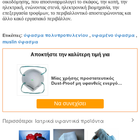
οικοδόμησης, που αποσυναρμολογεί το σκάφος, την κοπή, την
ηλεκτρική, ενώνοντας στενά, ηλεκτρονική βιομηχανία, την
επεξεργασία τροφίμων, το περιβαλλοντικό αποστειρώνοντας και
άλλο κακό εργασιακό περιβάλλον.
ύφασμα πολυπροπυλενίου
υφαμένο ύφασμα
Ετικέττες:
,
,
muslin ύφασμα
Αποκτήστε την καλύτερη τιμή για
Μίας χρήσης προστατευτικός
Dust-Proof μη υφανθείς ενεργός
άνθρακας μασκών N95
Να συνεχίσει
Ιατρικά υφαντικά προϊόντα
Περισσότεροι