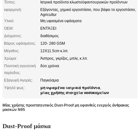
Τύπος:
Ιατρικά προϊόντα κλωστοϋφαντουργικών προϊόντων
εφαρμογή:
Εξάγοντας, χημικό εργοστάσιο, που βάφει το εργοστάσιο,
Agricultur
Υλικό:
Μη υφασμένα υφάσματα
OEM:
ΕΝΤΆΞΕΙ
Δείγματος:
διαθέσιμος
Βάρος υφάσματος:
120- 280 GSM
Μέγεθος:
12X11.5cm κ.λπ.
Χρώμα:
Άσπρος, γκρίζος, μπλε, κ.λπ.
Ποιοτική εγγυητική
δύο χρόνια
περίοδος:
Εξαγωγή Αγορές:
Παγκόσμια
μη υφαμένα ιατρικά προϊόντα
Υψηλό φως:
,
μίας χρήσης στοιχεία νοσοκομείων
Μίας χρήσης προστατευτικός Dust-Proof μη υφανθείς ενεργός άνθρακας
μασκών N95
Dust-Proof μάσκα