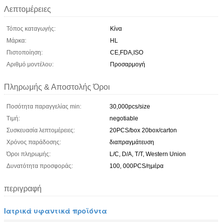
Λεπτομέρειες
Τόπος καταγωγής:
Κίνα
Μάρκα:
HL
Πιστοποίηση:
CE,FDA,ISO
Αριθμό μοντέλου:
Προσαρμογή
Πληρωμής & Αποστολής Όροι
Ποσότητα παραγγελίας min:
30,000pcs/size
Τιμή:
negotiable
Συσκευασία λεπτομέρειες:
20PCS/box 20box/carton
Χρόνος παράδοσης:
διαπραγμάτευση
Όροι πληρωμής:
L/C, D/A, T/T, Western Union
Δυνατότητα προσφοράς:
100, 000PCS/ημέρα
περιγραφή
Ιατρικά υφαντικά προϊόντα