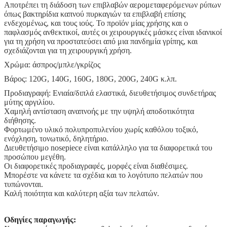
Αποτρέπει τη διάδοση των επιβλαβών αερομεταφερόμενων ρύπων
όπως βακτηρίδια καπνού πυρκαγιών τα επιβλαβή επίσης
ενδεχομένως, και τους ιούς. Το προϊόν μίας χρήσης και ο
παφλασμός ανθεκτικοί, αυτές οι χειρουργικές μάσκες είναι ιδανικοί
για τη χρήση να προστατεύσει από μια πανδημία γρίπης, και
σχεδιάζονται για τη χειρουργική χρήση.
Χρώμα: άσπρος/μπλε/γκρίζος
Βάρος: 120G, 140G, 160G, 180G, 200G, 240G κ.λπ.
Προδιαγραφή: Ενιαία/διπλά ελαστικά, διευθετήσιμος συνδετήρας
μύτης αργιλίου.
Χαμηλή αντίσταση αναπνοής με την υψηλή αποδοτικότητα
διήθησης.
Φορτωμένο υλικό πολυπροπυλενίου χωρίς καθόλου τοξικό,
ενόχληση, τονωτικό, δηλητήριο.
Διευθετήσιμο nosepiece είναι κατάλληλο για τα διαφορετικά του
προσώπου μεγέθη.
Οι διαφορετικές προδιαγραφές, μορφές είναι διαθέσιμες.
Μπορέστε να κάνετε τα σχέδια και το λογότυπο πελατών που
τυπώνονται.
Καλή ποιότητα και καλύτερη αξία των πελατών.
Οδηγίες παραγωγής: