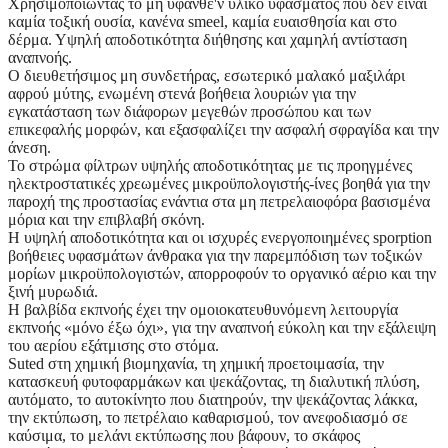
Χρησιμοποιώντας το μη υφανθε'ν υλικό υφάσματος που δεν είναι
καμία τοξική ουσία, κανένα smeel, καμία ευαισθησία και στο
δέρμα. Υψηλή αποδοτικότητα διήθησης και χαμηλή αντίσταση
αναπνοής.
Ο διευθετήσιμος μη συνδετήρας, εσωτερικό μαλακό μαξιλάρι
αφρού μύτης, ενωμένη στενά βοήθεια λουριών για την
εγκατάσταση των διάφορων μεγεθών προσώπου και των
επικεφαλής μορφών, και εξασφαλίζει την ασφαλή σφραγίδα και την
άνεση.
Το στρώμα φίλτρων υψηλής αποδοτικότητας με τις προηγμένες
ηλεκτροστατικές χρεωμένες μικροϋπολογιστής-ίνες βοηθά για την
παροχή της προστασίας ενάντια στα μη πετρελαιοφόρα βασισμένα
μόρια και την επιβλαβή σκόνη.
Η υψηλή αποδοτικότητα και οι ισχυρές ενεργοποιημένες sporption
βοήθειες υφασμάτων άνθρακα για την παρεμπόδιση των τοξικών
μορίων μικροϋπολογιστών, απορροφούν το οργανικό αέριο και την
ξινή μυρωδιά.
Η βαλβίδα εκπνοής έχει την ομοιοκατευθυνόμενη λειτουργία
εκπνοής «μόνο έξω όχι», για την αναπνοή εύκολη και την εξάλειψη
του αερίου εξάτμισης στο στόμα.
Suted στη χημική βιομηχανία, τη χημική προετοιμασία, την
κατασκευή φυτοφαρμάκων και ψεκάζοντας, τη διαλυτική πλύση,
αυτόματο, το αυτοκίνητο που διατηρούν, την ψεκάζοντας λάκκα,
την εκτύπωση, το πετρέλαιο καθαρισμού, τον ανεφοδιασμό σε
καύσιμα, το μελάνι εκτύπωσης που βάφουν, το σκάφος