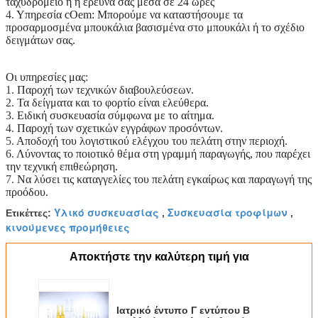
ταχυδρομείο ή η έρευνά σας μέσα σε 24 ώρες
4.
Υπηρεσία cOem: Μπορούμε να καταστήσουμε τα
προσαρμοσμένα μπουκάλια βασισμένα στο μπουκάλι ή το σχέδιο
δειγμάτων σας.
Οι υπηρεσίες μας:
1.
Παροχή των τεχνικών διαβουλεύσεων.
2.
Τα δείγματα και το φορτίο είναι ελεύθερα.
3.
Ειδική συσκευασία σύμφωνα με το αίτημα.
4.
Παροχή των σχετικών εγγράφων προσόντων.
5.
Αποδοχή του λογιστικού ελέγχου του πελάτη στην περιοχή.
6.
Λύνοντας το ποιοτικό θέμα στη γραμμή παραγωγής, που παρέχει
την τεχνική επιθεώρηση.
7.
Να λύσει τις καταγγελίες του πελάτη εγκαίρως και παραγωγή της
προόδου.
Υλικό συσκευασίας
Συσκευασία τροφίμων
Ετικέττες:
,
,
κινούμενες προμήθειες
Αποκτήστε την καλύτερη τιμή για
Ιατρικό έντυπο Γ εντύπου Β