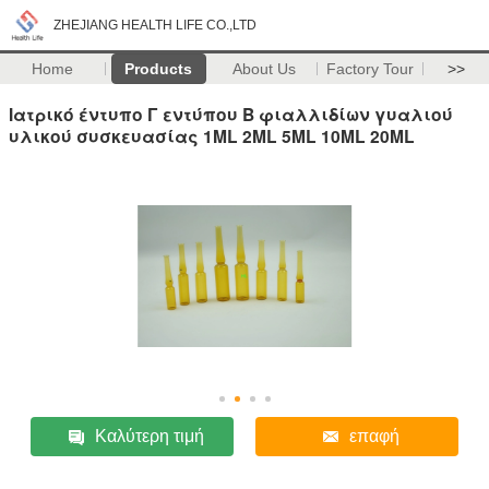
ZHEJIANG HEALTH LIFE CO.,LTD
Home
Products
About Us
Factory Tour
>>
Ιατρικό έντυπο Γ εντύπου Β φιαλλιδίων γυαλιού
υλικού συσκευασίας 1ML 2ML 5ML 10ML 20ML
Καλύτερη τιμή
επαφή