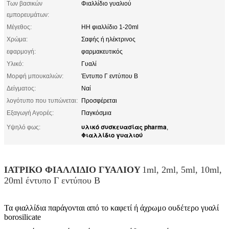
Των βασικών
Φιαλλίδιο γυαλιού
εμπορευμάτων:
Μέγεθος:
HH φιαλλίδιο 1-20ml
Χρώμα:
Σαφής ή ηλέκτρινος
εφαρμογή:
φαρμακευτικός
Υλικό:
Γυαλί
Μορφή μπουκαλιών:
Έντυπο Γ εντύπου Β
Δείγματος:
Ναί
λογότυπο που τυπώνεται:
Προσφέρεται
Εξαγωγή Αγορές:
Παγκόσμια
υλικό συσκευασίας pharma
Υψηλό φως:
,
Φιαλλίδιο γυαλιού
ΙΑΤΡΙΚΟ ΦΙΑΛΛΙΔΙΟ ΓΥΑΛΙΟΥ
1ml, 2ml, 5ml, 10ml,
20ml έντυπο Γ εντύπου Β
Τα φιαλλίδια παράγονται από το καφετί ή άχρωμο ουδέτερο γυαλί
borosilicate