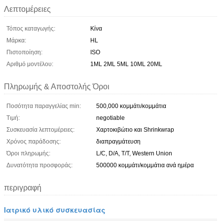
Λεπτομέρειες
Τόπος καταγωγής:
Κίνα
Μάρκα:
HL
Πιστοποίηση:
ISO
Αριθμό μοντέλου:
1ML 2ML 5ML 10ML 20ML
Πληρωμής & Αποστολής Όροι
Ποσότητα παραγγελίας min:
500,000 κομμάτι/κομμάτια
Τιμή:
negotiable
Συσκευασία λεπτομέρειες:
Χαρτοκιβώτιο και Shrinkwrap
Χρόνος παράδοσης:
διαπραγμάτευση
Όροι πληρωμής:
L/C, D/A, T/T, Western Union
Δυνατότητα προσφοράς:
500000 κομμάτι/κομμάτια ανά ημέρα
περιγραφή
Ιατρικό υλικό συσκευασίας