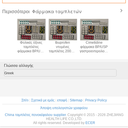
Φάρμακα ταμπλετών
Περισσότεροι
φάρμακα
Φολικές όξινες
Ibuprofen
Cimetidine
Ταμπλ
etics
ταμπλέτες
ντυμένες
φάρμακα BP/USP
φάρμακα
λετών
φάρμακα BP/USP
ταμπλέτες 200MG
γαστροεντερολογίας
10BP/
υ καλίου
συμπληρωμάτων
400MG
ταμπλετών
Salbut
κιβώτιο
βιταμινών 5 MG
αντιπυρετικές -
200MG 400MG
βρογχοδια
αναλγητικά
4 M
Γλώσσα αλλαγής
φάρμακα
Greek
Σπίτι
|
Σχετικά με εμάς
|
επαφή
|
Sitemap
|
Privacy Policy
Άποψη υπολογιστών γραφείου
China ταμπλέτες πονοκέφαλου supplier.
Copyright © 2015 - 2026 ZHEJIANG
HEALTH LIFE CO.,LTD.
All rights reserved. Developed by
ECER