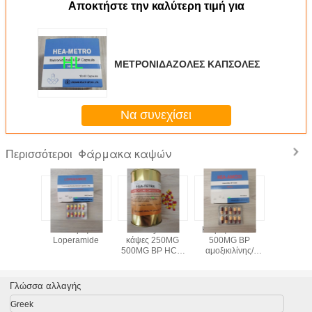
Αποκτήστε την καλύτερη τιμή για
ΜΕΤΡΟΝΙΔΑΖΟΛΕΣ ΚΑΠΣΟΛΕΣ
Να συνεχίσει
Φάρμακα καψών
Περισσότεροι
c όξινες
Κάψες
Tetracycline
Κάψες 250MG
Indomet
ψες
Loperamide
κάψες 250MG
500MG BP
κάψες 
500MG BP HCL/
αμοξικιλίνης/
BP/U
φάρμακα
φάρμακα
Antirheu
αντιβιοτικών USP
αντιβιοτικών USP
10*10's/κ
Γλώσσα αλλαγής
Greek