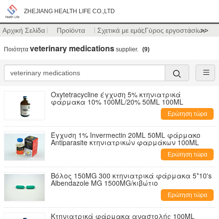
ZHEJIANG HEALTH LIFE CO.,LTD
Αρχική Σελίδα
Προϊόντα
Σχετικά με εμάς
Γύρος εργοστασίων
>>
veterinary medications
Ποιότητα
supplier.
(9)
Oxytetracycline έγχυση 5% κτηνιατρικά
φάρμακα 10% 100ML/20% 50ML 100ML
Ερώτηση τώρα
Έγχυση 1% Invermectin 20ML 50ML φάρμακο
Antiparasite κτηνιατρικών φαρμάκων 100ML
Ερώτηση τώρα
Βόλος 150MG 300 κτηνιατρικά φάρμακα 5*10's
Albendazole MG 1500MG/κιβώτιο
Ερώτηση τώρα
Κτηνιατρικά φάρμακα αναστολής 100ML