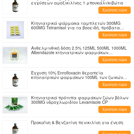
εγχύσεων αμοξικιλίνης 1 μπουκάλι/κιβώτιο
Ερώτηση τώρα
Κτηνιατρικά φάρμακα ταμπλετών 300MG
600MG Tetramisol για τα βοοειδή, πρόβατα
Anthelmintics
Ερώτηση τώρα
Ανθελμινθική δόση 2.5% 125ML 500ML 1000ML
Albendazole κτηνιατρικών φαρμάκων
φάσματος
Ερώτηση τώρα
Έγχυση 10% Enrofloxacin θεραπεία
κτηνιατρικών φαρμάκων 100ML των ζωικών
βακτηριακών ασθενειών
Ερώτηση τώρα
Κτηνιατρικά πρότυπα φαρμάκων ζώων βόλων
300MG υδροχλωριδίου Levamisole CP
Ερώτηση τώρα
Προκαΐνη & Βενζατίνη πενικιλίνη για ένεση