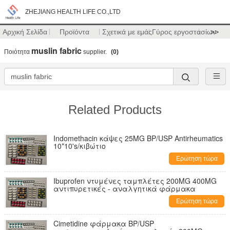
ZHEJIANG HEALTH LIFE CO.,LTD
Αρχική Σελίδα
Προϊόντα
Σχετικά με εμάς
Γύρος εργοστασίων
>>
muslin fabric
Ποιότητα
supplier.
(0)
Related Products
Indomethacin κάψες 25MG BP/USP Antirheumatics
10*10's/κιβώτιο
Ερώτηση τώρα
Ibuprofen ντυμένες ταμπλέτες 200MG 400MG
αντιπυρετικές - αναλγητικά φάρμακα
Ερώτηση τώρα
Cimetidine φάρμακα BP/USP