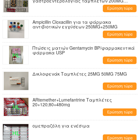
γαστροεντερολογίας ταμπλετών 200MG
400MG
Ερώτηση τώρα
Ampicillin Cloxacillin για τα φάρμακα
αντιβιοτικών εγχύσεων 250MG+250MG
Ερώτηση τώρα
Πτώσεις ματιών Gentamycin BP/φαρμακευτικά
φάρμακα USP
Ερώτηση τώρα
Δικλοφενάκ Ταμπλέτες 25MG 50MG 75MG
Ερώτηση τώρα
ARtemether+Lumefantrine Ταμπλέτες
20+120;80+480mg
Ερώτηση τώρα
ομεπραζόλη για ενέσιμα
Ερώτηση τώρα